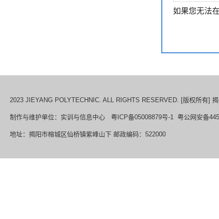
如果您无法在
2023 JIEYANG POLYTECHNIC. ALL RIGHTS RESERVED. [版权所
制作与维护单位：实训与信息中心 粤ICP备05008879号-1 粤公网安备44520
地址：揭阳市榕城区仙桥镇紫峰山下 邮政编码：522000