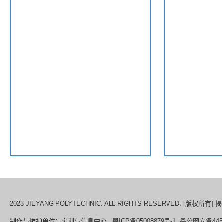
2023 JIEYANG POLYTECHNIC. ALL RIGHTS RESERVED. [版权所
制作与维护单位：实训与信息中心 粤ICP备05008879号-1 粤公网安备44520