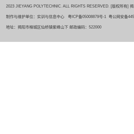
2023 JIEYANG POLYTECHNIC. ALL RIGHTS RESERVED. [版权所
制作与维护单位：实训与信息中心 粤ICP备05008879号-1 粤公网安备44520
地址：揭阳市榕城区仙桥镇紫峰山下 邮政编码：522000